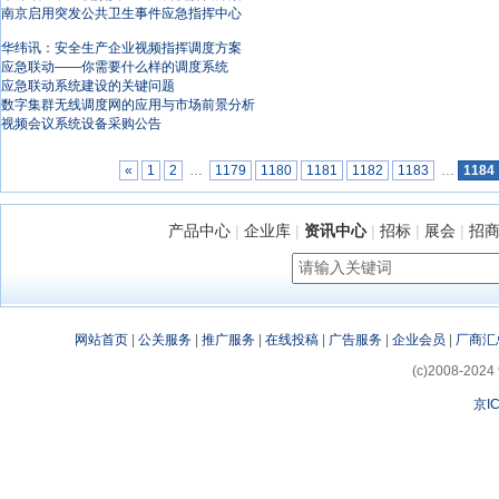
南京启用突发公共卫生事件应急指挥中心
华纬讯：安全生产企业视频指挥调度方案
应急联动——你需要什么样的调度系统
应急联动系统建设的关键问题
数字集群无线调度网的应用与市场前景分析
视频会议系统设备采购公告
«
1
2
…
1179
1180
1181
1182
1183
…
1184
产品中心
|
企业库
|
资讯中心
|
招标
|
展会
|
招
网站首页
|
公关服务
|
推广服务
|
在线投稿
|
广告服务
|
企业会员
|
厂商汇
(c)2008-2024 
京IC