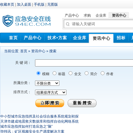
收藏本页
|
加入桌面
|
手机版
|
无图版
产品中心
求购
企业库
资讯中心
首页
产品中心
技术•方案
企业库
招标
资讯中心
中标信
当前位置:
首页
»
资讯中心
»
搜索
关 键 词：
模糊
标题
全文
简介
作者
所属分类：
排序方式：
中小型城市应急指挥及社会综合服务系统规划初探
天津市建成地震救灾数据库和指挥自动化网络系统
城市应急指挥如何打造应急之“脑”
华纬讯：矿区视频安全生产调度解决方案