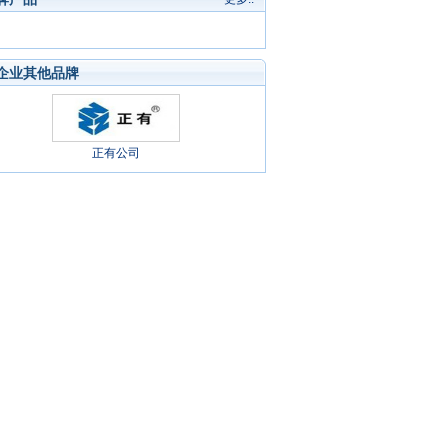
企业其他品牌
正有公司