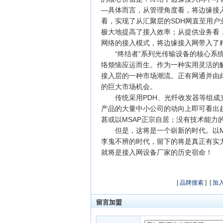
―具体而言，从管理角度看，将边缘接
看，实现了从汇聚层的SDH网直至用
极大地提高了接入效率；从提供业务看
网络的接入模式，将边缘接入网带入了
“终结者”系列光传输设备的核心系统
络烦恼应运而生。作为一种实用灵活的
接入层的一种市场潮流。正有网通并由
的巨大市场机会。
传统采用PDH、光纤收发器等组成支
产品的大量中小公司的动向上即可看出
甚或以MSAP正宗自居；没有技术能力
但是，这将是一个崭新的时代。以MS
李鬼不辨的时代，留下的将是真正有实
就将是接入网设备厂家的历史宿命！
[
品牌搜索
] [
加
留言加盟