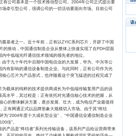
有公司基本是一个技术推动型公司。2004年公司正式提出要
市场牵引型公司，强调公司的一切活动要面向市场。目前公司
该
基者之一。近十年前，正有以ZYIC系列芯片，开辟了中国
芯片的推动，中国通信制造企业从整体上快速实现了在PDH层面
国内中低端光纤通信技术领域的领先者的地位。
由于九十年代中后期中国电信业的大发展，华为、中兴等公
围内有影响的通信设备制造企业。与此同时，正有公司作为光
用核心芯片为产品形式，也伴随着这个突飞猛进的过程完成了
为载体的纯粹的技术提供商成长为中低端传输复用产品的设
最高水平，其过程是：正有依托对光通信核心技术的把握，从
为核心的整体解决方案，逐步发展、壮大，成为电信产业最值得
年，正有网通正式以品牌形象大规模切入市场。由于其“终结
为“2004年度十大成长型企业” 、“中国通信业通信制造企业
100佳”。
产品是“终结者”系列光传输设备，该系列产品给运营商带来
管、不可控的历史，终结了边缘接入网构成混乱零碎的历史―