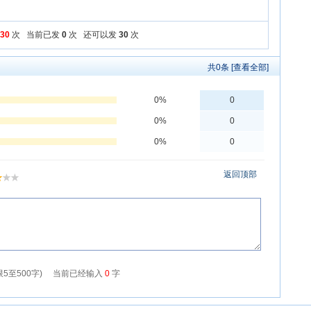
共
0
条 [查看全部]