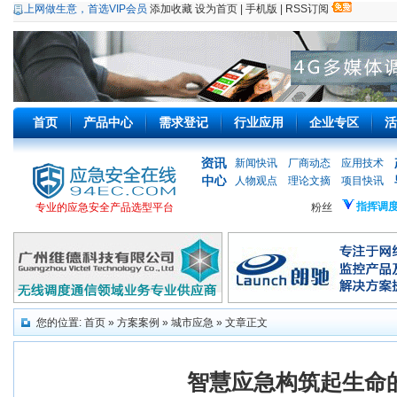
上网做生意，首选VIP会员
添加收藏
设为首页
|
手机版
|
RSS订阅
首页
产品中心
需求登记
行业应用
企业专区
活
新闻快讯
厂商动态
应用技术
人物观点
理论文摘
项目快讯
指挥调
专业的应急安全产品选型平台
粉丝
您的位置:
首页
»
方案案例
»
城市应急
» 文章正文
智慧应急构筑起生命