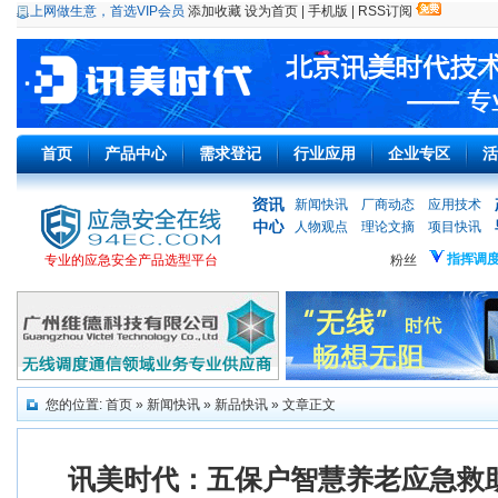
上网做生意，首选VIP会员
添加收藏
设为首页
|
手机版
|
RSS订阅
首页
产品中心
需求登记
行业应用
企业专区
活
新闻快讯
厂商动态
应用技术
人物观点
理论文摘
项目快讯
指挥调
专业的应急安全产品选型平台
粉丝
您的位置:
首页
»
新闻快讯
»
新品快讯
» 文章正文
讯美时代：五保户智慧养老应急救