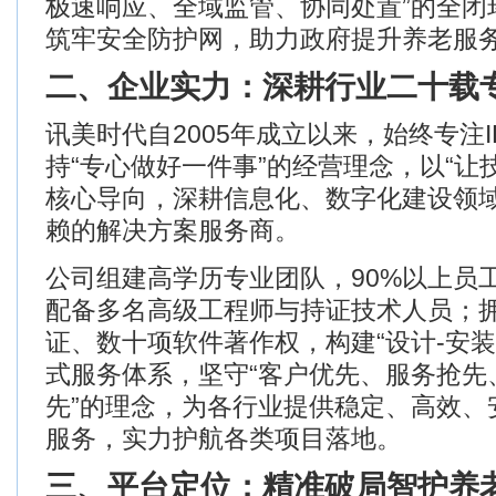
极速响应、全域监管、协同处置
”
的全闭
筑牢安全防护网，助力政府提升养老服
二、企业实力：深耕行业二十载
讯美时代自
2005
年成立以来，始终专注
持
“
专心做好一件事
”
的经营理念，以
“
让
核心导向，深耕信息化、数字化建设领
赖的解决方案服务商。
公司组建高学历专业团队，
90%
以上员
配备多名高级工程师与持证技术人员；
证、数十项软件著作权，构建
“
设计
-
安装
式服务体系，坚守
“
客户优先、服务抢先
先
”
的理念，为各行业提供稳定、高效、
服务，实力护航各类项目落地。
三、平台定位：精准破局
智护养