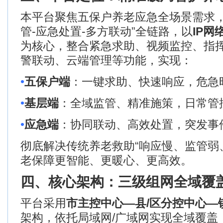
本平台聚焦五保户养老应急全场景需求
管
-
应急处置
-
多方联动
”
全链路，以
IP
网
为核心，整合紧急求助、视频监控、指
警联动
、云端管理等功能，实现：
•
五保户端
：一键求助、快速响应，危急
•
基层端
：全域监管、精准施策，日常管
•
应急端
：协同联动、高效处置，突发事
彻底解决传统养老救助
“
响应慢、监管弱
老保障更智能、更暖心、更高效。
四、核心架构：三级组网
全域覆
平台采用
市主控中心
—
县
/
区分控中心
—
架构，依托局域网
/
广域网实现全域覆盖