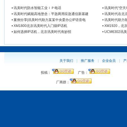
• 讯美时代防水智能工业ＩＰ电话
• 讯美时代“空
• 讯美时代赋能高地堡垒：平急两用应急通信新基建
• 讯美时代在
• 案例分享|讯美时代助力某某中央委办公IP语音电
• 讯美时代助
• XM1800北京讯美时代入门级IP话机
• XM1920
• 如何选择IP话机，北京讯美时代有妙招
• UCM630
关于我们
|
推广服务
|
企业会员
|
产
投稿：
广告：
厂商群：