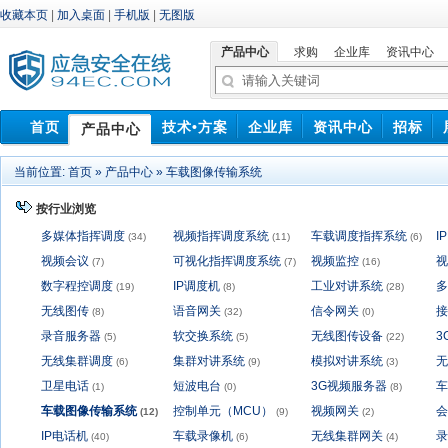
收藏本页
|
加入桌面
|
手机版
|
无图版
产品中心
求购
企业库
资讯中心
首页
技术•方案
企业库
资讯中心
招标
产品中心
中标信息
当前位置:
首页
»
产品中心
»
车载图像传输系统
按行业浏览
多媒体指挥调度
视频指挥调度系统
车载调度指挥系统
I
(34)
(11)
(6)
视频会议
可视化指挥调度系统
视频监控
视
(7)
(7)
(16)
数字程控调度
IP调度机
工业对讲系统
多
(19)
(8)
(28)
无线图传
语音网关
信令网关
接
(8)
(32)
(0)
录音服务器
软交换系统
无线图传设备
3
(5)
(5)
(22)
无线集群调度
集群对讲系统
模拟对讲系统
无
(6)
(9)
(3)
卫星电话
短波电台
3G视频服务器
(1)
(0)
(8)
车载图像传输系统
控制单元（MCU）
视频网关
会
(12)
(9)
(2)
IP电话机
车载录像机
无线集群网关
录
(40)
(6)
(4)