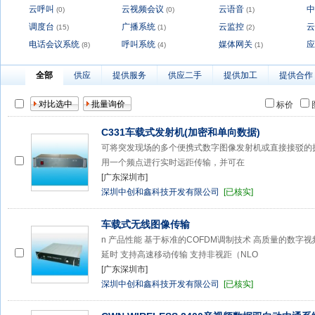
云呼叫
云视频会议
云语音
中
(0)
(0)
(1)
调度台
广播系统
云监控
云
(15)
(1)
(2)
电话会议系统
呼叫系统
媒体网关
应
(8)
(4)
(1)
全部
供应
提供服务
供应二手
提供加工
提供合作
标价
C331车载式发射机(加密和单向数据)
可将突发现场的多个便携式数字图像发射机或直接接驳的
用一个频点进行实时远距传输，并可在
[广东深圳市]
深圳中创和鑫科技开发有限公司
[已核实]
车载式无线图像传输
n 产品性能 基于标准的COFDM调制技术 高质量的数字视
延时 支持高速移动传输 支持非视距（NLO
[广东深圳市]
深圳中创和鑫科技开发有限公司
[已核实]