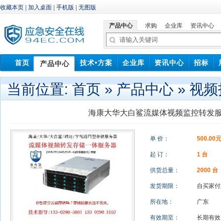
收藏本页
|
加入桌面
|
手机版
|
无图版
产品中心
求购
企业库
资讯中心
首页
技术•方案
企业库
资讯中心
招标
产品中心
中标信息
当前位置:
首页
»
产品中心
»
视频
海康大华大白鲨流媒体视频监控转发
单 价：
500.00
起 订：
1 台
供货总量：
2000 台
发货期限：
自买家
所在地：
广东
有效期至：
长期有效