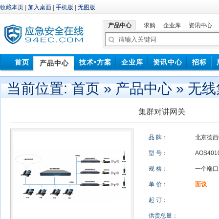
收藏本页
|
加入桌面
|
手机版
|
无图版
产品中心
求购
企业库
资讯中心
首页
技术•方案
企业库
资讯中心
招标
产品中心
中标信息
当前位置:
首页
»
产品中心
»
无线
集群对讲网关
品 牌：
北京德
型 号：
AOS401
规 格：
一个端口
单 价：
面议
起 订：
供货总量：