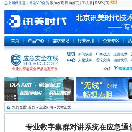
上网做生意，首选VIP会员
添加收藏
设为首页
|
手机版
|
RSS订阅
首页
产品中心
需求登记
行业应用
企业专区
活
新闻快讯
厂商动态
应用技术
人物观点
理论文摘
项目快讯
指挥调
专业的应急安全产品选型平台
粉丝
您的位置:
首页
»
企业新闻
» 文章正文
专业数字集群对讲系统在应急通